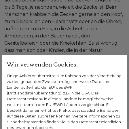
bis 8 Tage, je nachdem, wie alt die Zecke ist. Beim
Menschen krabbeln die Zecken gerne an den Kopf,
zum Beispiel an den Haaransatz oder an die Ohren,
außerdem zum Hals, in die Achseln oder
Armbeugen, in den Bauchnabel, den
Genitalbereich oder die Kniekehlen. Es ist wichtig,
dass man sich oder Kinder, die in der Natur
unterwegs waren, sofort auf Zecken untersucht,
Wir verwenden Cookies.
denn bevor die Zecke den richtigen Ort zum
Stechen findet, läuft sie einige Zeit auf dem Körper
Einige Anbieter übermitteln im Rahmen von der Verarbeitung
herum. Wird sie dabei entdeckt und entfernt, kann
zu den genannten Zwecken möglicherweise Daten an
ein Stich verhindert werden.
Länder außerhalb der EU/ des EWR
(Drittlanddatenübermittlung), z.B. in die USA. Das
Datenschutzniveau in diesen Ländern ist möglicherweise
nicht mit dem in den EU-/EWR-Ländern vergleichbar. Es
Sie haben Fragen zum Thema Zecken? 
besteht daher ein erhöhtes Risiko, dass staatliche Behörden
Gesundheits-Experten und -Expertinnen aus Ihrer 
auf diese Daten zugreifen können. Weitere Informationen zu
Region beraten Sie gerne. 
Hier gelangen Sie zur 
Sicherheitsgarantien finden Sie in den Datenschutzrichtlinien
des jeweiligen Anbieters.
Expertensuche.