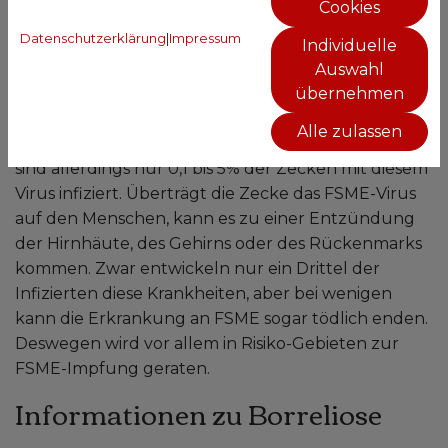
übertragen hat.
Cookies
Informationen zu FSME
Datenschutzerklärung
|
Impressum
Individuelle
Auswahl
Eine der gefährlichen Krankheiten, die Zecken
übernehmen
übertragen können, ist die Frühsommer-
Alle zulassen
Meningoenzephalitis (FSME). Je nach Risikogebiet
sind allerdings nur 0,1 bis 5% der Zecken mit diesem
Virus infiziert. Überträgt die Zecke das FSME-Virus
auf den Menschen, kann es zu einer Entzündung
der Hirnhäute, des Gehirns oder des Rückenmarks
kommen. Zwar entwickeln nur ein Drittel der
Infizierten diese Krankheiten, aber bei wenigen
kann die Erkrankung an FSME sogar tödlich enden.
Deswegen wird vor allem in Risiko-Gebieten zur
FSME-Impfung geraten.
Informationen zu Borreliose