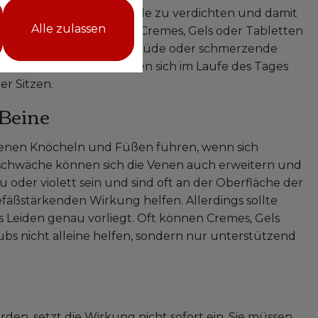
ub dazu bei, Gefäßwände zu verdichten und damit
Alle zulassen
b wird es oft in Form von Cremes, Gels oder Tabletten
verschrieben. Schwere, müde oder schmerzende
che. Die Symptome können sich im Laufe des Tages
r Sitzen.
 Beine
nen Knöcheln und Füßen führen, wenn sich
enschwäche können sich die Venen auch erweitern und
 oder violett sein und sind oft an der Oberfläche der
efäßstärkenden Wirkung helfen. Allerdings sollte
s Leiden genau vorliegt. Oft können Cremes, Gels
ubs nicht alleine helfen, sondern nur unterstützend
, setzt die Wirkung nicht sofort ein. Sie müssen