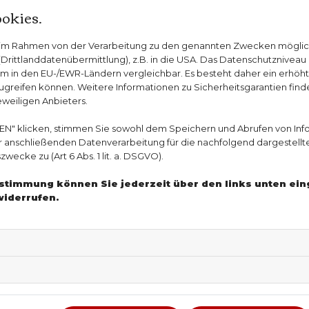
okies.
Die Färbertraube als altbekannte
n im Rahmen von der Verarbeitung zu den genannten Zwecken mögli
Bereits in der Antike wurde Weinlaub als Arzneipflan
rittlanddatenübermittlung), z.B. in die USA. Das Datenschutzniveau i
Herbstlaub der Färbertraube und Kreuzungen davon. D
m in den EU-/EWR-Ländern vergleichbar. Es besteht daher ein erhöhtes
Süd- und Mitteleuropa, in Australien und Südafrika 
greifen können. Weitere Informationen zu Sicherheitsgarantien finde
eweiligen Anbieters.
in der Pflanze ein bestimmter Wert an Flavonoiden u
rote Weinlaub, wenn die Weinlese beendet ist.
EN" klicken, stimmen Sie sowohl dem Speichern und Abrufen von Inf
er anschließenden Datenverarbeitung für die nachfolgend dargestellt
ecke zu (Art 6 Abs. 1 lit. a. DSGVO).
Sie haben Fragen zu rotem Weinlaub oder Phytothek/Pfla
Zustimmung können Sie jederzeit über den links unten ei
Experten und -Expertinnen aus Ihrer Region beraten Sie g
widerrufen.
Entzündungshemmend und venenstä
Schon vor vielen Jahrhunderten wurde die heilende 
Antike wurden sie gegen Entzündungen verwendet. I
nachgewiesen werden - die Flavonoide, die im roten W