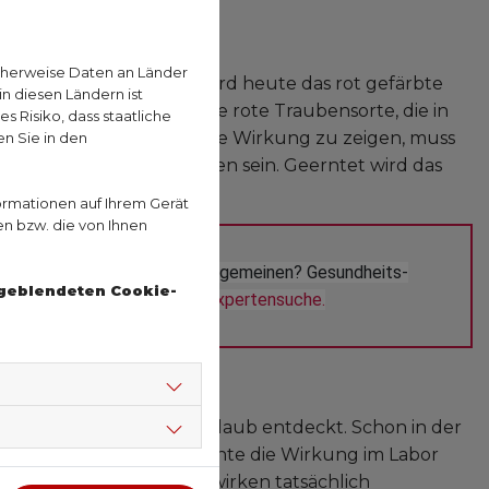
 Arzneipflanze
cherweise Daten an Länder
ze bekannt. Verwendet wird heute das rot gefärbte
n diesen Ländern ist
ie Färbertraube ist eine rote Traubensorte, die in
 Risiko, dass staatliche
angebaut wird. Um die volle Wirkung zu zeigen, muss
n Sie in den
nd Polyphenolen enthalten sein. Geerntet wird das
ormationen auf Ihrem Gerät
en bzw. die von Ihnen
nzlichen Arzneimitteln im Allgemeinen? Gesundheits-
ngeblendeten Cookie-
erne. 
Hier gelangen Sie zur Expertensuche.
rkend
Wirkung von rotem Weinlaub entdeckt. Schon in der
n der heutigen Zeit konnte die Wirkung im Labor
einlaub enthalten sind, wirken tatsächlich