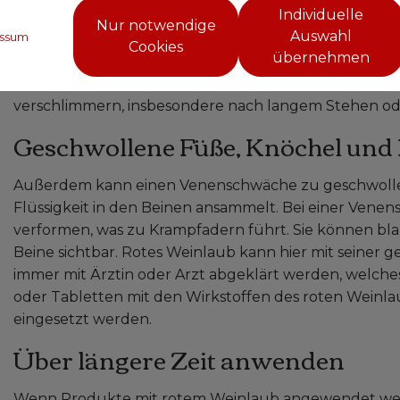
Individuelle
entzündungshemmend. Außerdem trägt rotes Weinla
Nur notwendige
Auswahl
ssum
verhindern, dass Wasser ins Gewebe eindringt. Deshal
Cookies
übernehmen
bei Krampfadern in den Beinen und Venenschwäche 
Beine sind oft das erste Anzeichen einer Venenschwä
verschlimmern, insbesondere nach langem Stehen ode
Geschwollene Füße, Knöchel und
Außerdem kann einen Venenschwäche zu geschwolle
Flüssigkeit in den Beinen ansammelt. Bei einer Ven
verformen, was zu Krampfadern führt. Sie können blau
Beine sichtbar. Rotes Weinlaub kann hier mit seiner g
immer mit Ärztin oder Arzt abgeklärt werden, welche
oder Tabletten mit den Wirkstoffen des roten Weinla
eingesetzt werden.
Über längere Zeit anwenden
Wenn Produkte mit rotem Weinlaub angewendet werden