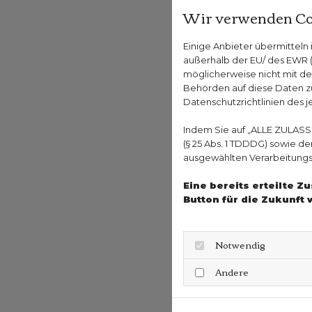
Wir verwenden Co
Einige Anbieter übermittel
außerhalb der EU/ des EWR (D
möglicherweise nicht mit de
Behörden auf diese Daten zu
Datenschutzrichtlinien des j
Indem Sie auf „ALLE ZULASS
(§ 25 Abs. 1 TDDDG) sowie d
ausgewählten Verarbeitungszw
Eine bereits erteilte 
Button für die Zukunft 
Notwendig
Andere