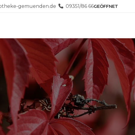
potheke-gemuenden.de
09351/86 66
GEÖFFNET