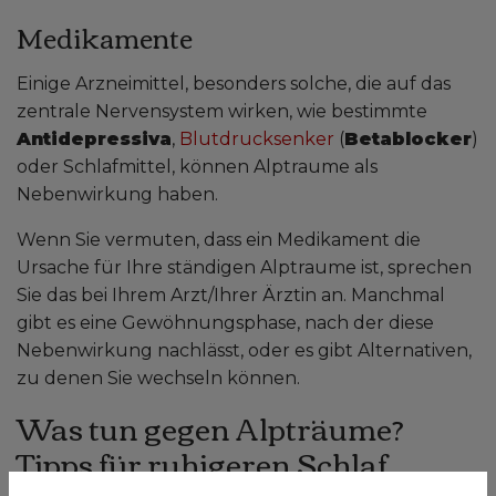
Medikamente
Einige Arzneimittel, besonders solche, die auf das
zentrale Nervensystem wirken, wie bestimmte
Antidepressiva
,
Blutdrucksenker
(
Betablocker
)
oder Schlafmittel, können Alptraume als
Nebenwirkung haben.
Wenn Sie vermuten, dass ein Medikament die
Ursache für Ihre ständigen Alptraume ist, sprechen
Sie das bei Ihrem Arzt/Ihrer Ärztin an. Manchmal
gibt es eine Gewöhnungsphase, nach der diese
Nebenwirkung nachlässt, oder es gibt Alternativen,
zu denen Sie wechseln können.
Was tun gegen Alpträume?
Tipps für ruhigeren Schlaf