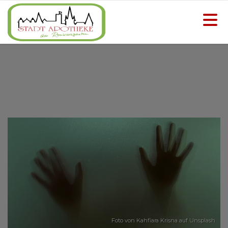
Foto von
Kahfiara Krisna
auf
Unsplash