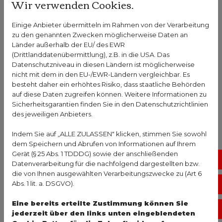
Wir verwenden Cookies.
Um Alpträume langfristig zu verhindern, ist es
wichtig, an der Wurzel des Problems anzusetzen.
Einige Anbieter übermitteln im Rahmen von der Verarbeitung
Gute Schlafhygiene
zu den genannten Zwecken möglicherweise Daten an
Länder außerhalb der EU/ des EWR
(Drittlanddatenübermittlung), z.B. in die USA. Das
Schlafhygiene
bezeichnet das Verhalten vor dem
Datenschutzniveau in diesen Ländern ist möglicherweise
und rund ums Schlafengehen. Dazu gehören alle
nicht mit dem in den EU-/EWR-Ländern vergleichbar. Es
besteht daher ein erhöhtes Risiko, dass staatliche Behörden
Aspekte von Entspannungsroutine bis zur
auf diese Daten zugreifen können. Weitere Informationen zu
Schlafumgebung. Das sind die gängigen Tipps zu
Sicherheitsgarantien finden Sie in den Datenschutzrichtlinien
einer Schlafroutine, die sich positiv auf die
des jeweiligen Anbieters.
Schlafqualität auswirken können:
Indem Sie auf „ALLE ZULASSEN" klicken, stimmen Sie sowohl
Festen Schlafrhythmus einhalten, soweit
dem Speichern und Abrufen von Informationen auf Ihrem
Gerät (§ 25 Abs. 1 TDDDG) sowie der anschließenden
möglich (gleiche Schlaf- und Aufstehzeiten,
No
Datenverarbeitung für die nachfolgend dargestellten bzw.
damit sich der Körper daran gewöhnt und zur
die von Ihnen ausgewählten Verarbeitungszwecke zu (Art 6
erwarteten Zeit bereits entspannt)
Abs. 1 lit. a. DSGVO).
Vo
Feste Abendrituale ohne Bildschirme, am
Eine bereits erteilte Zustimmung können Sie
besten entspannende Aktivitäten wie Lesen,
Öf
jederzeit über den links unten eingeblendeten
Musik hören, Bad