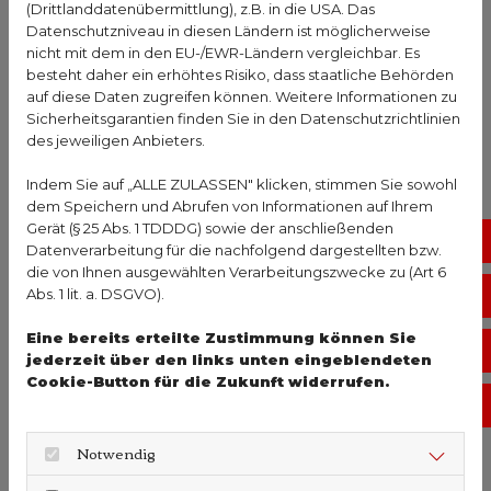
Hormonfreie vs. hormonhaltige
(Drittlanddatenübermittlung), z.B. in die USA. Das
Produkte
Datenschutzniveau in diesen Ländern ist möglicherweise
nicht mit dem in den EU-/EWR-Ländern vergleichbar. Es
besteht daher ein erhöhtes Risiko, dass staatliche Behörden
Hormonhaltige Cremes enthalten eine geringe
auf diese Daten zugreifen können. Weitere Informationen zu
Dosis
Östriol
. Das wirkt direkt an der Schleimhaut
Sicherheitsgarantien finden Sie in den Datenschutzrichtlinien
und baut diese wieder auf. Diese Mittel sind
des jeweiligen Anbieters.
verschreibungspflichtig
. Frei verkäuflich in der
Indem Sie auf „ALLE ZULASSEN" klicken, stimmen Sie sowohl
Apotheke sind dagegen hormonfreie Produkte.
dem Speichern und Abrufen von Informationen auf Ihrem
Diese wirken physikalisch. Sie führen Feuchtigkeit
Gerät (§ 25 Abs. 1 TDDDG) sowie der anschließenden
No
zu und helfen der Haut, diese zu speichern. Sie
Datenverarbeitung für die nachfolgend dargestellten bzw.
können als Langzeitpflege verwendet werden und
die von Ihnen ausgewählten Verarbeitungszwecke zu (Art 6
Abs. 1 lit. a. DSGVO).
Vo
haben den Vorteil, dass sie den gesamten
Hormonhaushalt des Körpers nicht beeinflussen.
Eine bereits erteilte Zustimmung können Sie
Öf
Wichtige Inhaltsstoffe: Hyaluron
jederzeit über den links unten eingeblendeten
Cookie-Button für die Zukunft widerrufen.
und Lipide
Ko
Notwendig
Hyaluronsäure ist ein Stoff, der auch natürlich im
Körper vorkommt. Sie kann große Mengen
Wasser