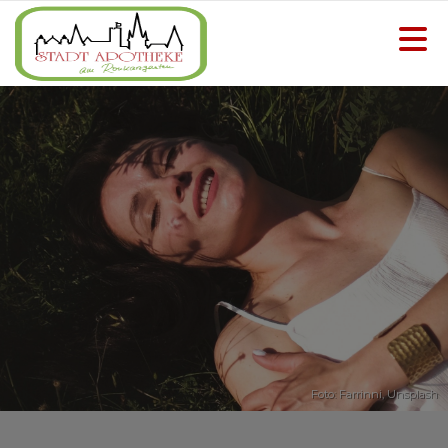
Foto:
Farrinni
,
Unsplash