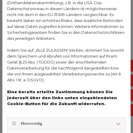
(Drittlanddatenübermittlung), z.B. in die USA. Das
Datenschutzniveau in diesen Ländern ist möglicherweise
In Deutschland wird im Frühjahr ungefähr ein UV-
nicht mit dem in den EU-/EWR-Ländern vergleichbar. Es
Index von 5 gemessen, im Sommer von 8. Im Herbst
besteht daher ein erhöhtes Risiko, dass staatliche Behörden
liegt der Wert bei um die 3, im Winter im Bereich
auf diese Daten zugreifen können. Weitere Informationen zu
Sicherheitsgarantien finden Sie in den Datenschutzrichtlinien
von 0 bis 2. Diese Werte wurden von der WHO
des jeweiligen Anbieters.
definiert und werden auf der ganzen Welt
einheitlich verwendet. Im Gebirge in
Indem Sie auf „ALLE ZULASSEN" klicken, stimmen Sie sowohl
Süddeutschland kann es im Sommer sogar zu
dem Speichern und Abrufen von Informationen auf Ihrem
Gerät (§ 25 Abs. 1 TDDDG) sowie der anschließenden
Werten von bis zu 11 kommen, am Äquator kann es
No
Datenverarbeitung für die nachfolgend dargestellten bzw.
Werte von 12 oder höher geben. Welche
die von Ihnen ausgewählten Verarbeitungszwecke zu (Art 6
Maßnahmen sind wann zu treffen? Bei einem Index
Abs. 1 lit. a. DSGVO).
Vo
von bis zu 2 sind keine Schutzmaßnahmen
Eine bereits erteilte Zustimmung können Sie
erforderlich. 3 bis 5 werden als mittel, 6 bis 7 als
Öf
jederzeit über den links unten eingeblendeten
hoch eingestuft. Bei diesen Werten sollte man
Cookie-Button für die Zukunft widerrufen.
während der Mittagsstunden einen schattigen Ort
Ko
aufsuchen, die Haut bedeckende Kleidung, Hut
Notwendig
und Sonnenbrille tragen und sich mit
Sonnencreme mit einem ausreichenden