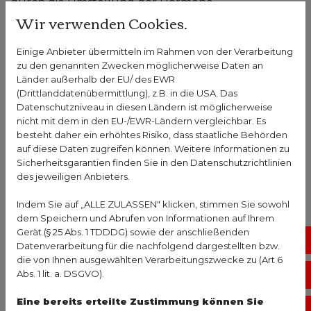
durch die Umstellung der Hormone
Wir verwenden Cookies.
lichtempfindlicher, was einen Sonnenbrand oder
eine Sonnenallergie begünstigen kann. Also besser
Einige Anbieter übermitteln im Rahmen von der Verarbeitung
mit langer, luftiger Kleidung unter den
zu den genannten Zwecken möglicherweise Daten an
Sonnenschirm. Und wenn es nicht allzu heiß ist,
Länder außerhalb der EU/ des EWR
zum Beispiel in den Morgen- oder Abendstunden,
(Drittlanddatenübermittlung), z.B. in die USA. Das
können Mama und Baby den Vitamin-D-Speicher
Datenschutzniveau in diesen Ländern ist möglicherweise
nicht mit dem in den EU-/EWR-Ländern vergleichbar. Es
bei einem kurzen Spaziergang in der Sonne
besteht daher ein erhöhtes Risiko, dass staatliche Behörden
bestens auffüllen.
auf diese Daten zugreifen können. Weitere Informationen zu
Sicherheitsgarantien finden Sie in den Datenschutzrichtlinien
des jeweiligen Anbieters.
Sie haben Fragen zum Thema Schwangerschaft 
Indem Sie auf „ALLE ZULASSEN" klicken, stimmen Sie sowohl
oder Frauengesundheit im Allgemeinen? 
dem Speichern und Abrufen von Informationen auf Ihrem
Gesundheits-Experten und -Expertinnen aus Ihrer 
Gerät (§ 25 Abs. 1 TDDDG) sowie der anschließenden
No
Region beraten Sie gerne. 
Hier gelangen Sie zur 
Datenverarbeitung für die nachfolgend dargestellten bzw.
die von Ihnen ausgewählten Verarbeitungszwecke zu (Art 6
Expertensuche.
Abs. 1 lit. a. DSGVO).
Vo
Eine bereits erteilte Zustimmung können Sie
Öf