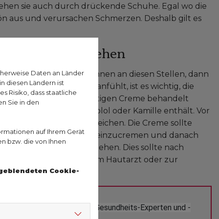
tehen sie auch durch drückende Schuhe. Egal wo die
ön aus und verursachen Schmerzen. Deshalb gilt es
 Schrunden vorgehen
cherweise Daten an Länder
ie Füße jucken und spannen an diesen Stellen, dann
n diesen Ländern ist
 den Fersen unangenehm anfühlt, ist es wichtig, die
 Risiko, dass staatliche
 sollten mit einer reichhaltigen Creme behandelt
n Sie in den
Panthenol, Lanolin, Bisabolol oder Kamille enthält. Vor
m die Schrunden aufzuweichen. Die Creme sollte
ormationen auf Ihrem Gerät
 sich die Füße abends gut einzucremen und danach
en bzw. die von Ihnen
fe gut über Nacht einziehen. Dies sollte nach
rzen, wird es Zeit, zu einem Hautarzt oder zur
ngeblendeten Cookie-
 Ratgeber im Allgemeinen? Gesundheits-Experten und -