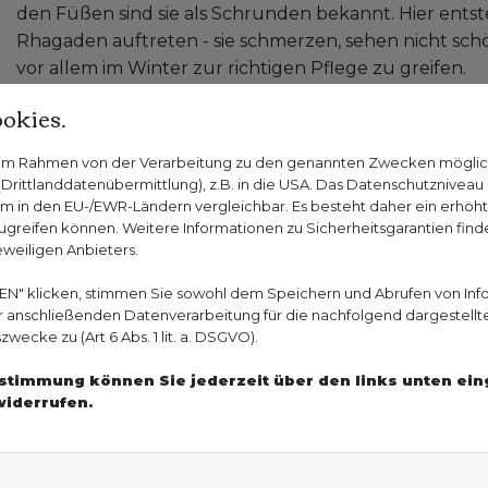
den Füßen sind sie als Schrunden bekannt. Hier ents
Rhagaden auftreten - sie schmerzen, sehen nicht sch
vor allem im Winter zur richtigen Pflege zu greifen.
Mit reichhaltigen Cremes gegen
okies.
n im Rahmen von der Verarbeitung zu den genannten Zwecken mögli
Schrunden an den Füßen entstehen an den Fersen. D
rittlanddatenübermittlung), z.B. in die USA. Das Datenschutzniveau i
wird die Haut rissig. Spürt man, dass die Haut sich an
m in den EU-/EWR-Ländern vergleichbar. Es besteht daher ein erhöhtes
richtige Pflege für die Füße zu benutzen. Die Stellen
greifen können. Weitere Informationen zu Sicherheitsgarantien finde
werden. Besonders geeignet ist eine Pflege, die Urea, 
eweiligen Anbieters.
dem Eincremen eignet sich ein lauwarmes Fußbad, u
EN" klicken, stimmen Sie sowohl dem Speichern und Abrufen von Inf
danach gut einziehen können. Deshalb ist es ratsam,
er anschließenden Datenverarbeitung für die nachfolgend dargestellt
Baumwollsocken anzuziehen. So können die Pflegestof
ecke zu (Art 6 Abs. 1 lit. a. DSGVO).
einigen Tagen wirken. Sind die Risse tiefer und schme
Zustimmung können Sie jederzeit über den links unten ei
medizinischen Fußpflege zu gehen.
widerrufen.
Sie haben Fragen zu Rhadagen an Händen und Füßen oder