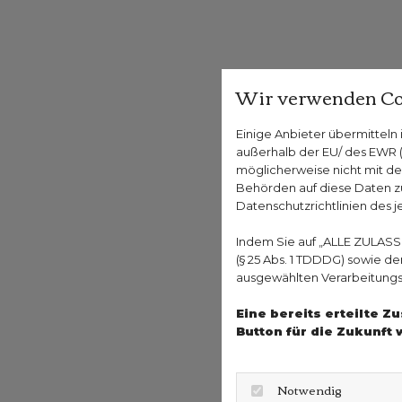
Wir verwenden Co
Einige Anbieter übermittel
außerhalb der EU/ des EWR (D
möglicherweise nicht mit de
Behörden auf diese Daten zu
Datenschutzrichtlinien des j
Indem Sie auf „ALLE ZULASS
(§ 25 Abs. 1 TDDDG) sowie d
ausgewählten Verarbeitungszw
Eine bereits erteilte 
Button für die Zukunft 
Notwendig