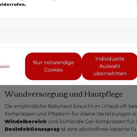
möchte oder kann können Fieberzäpfchen eine Alternat
widerrufen.
Fieberthermometer
auf Ihrer Reise mit dabei.
Erkältungen sind auf Reisen häufig:
Kochsalzlösung
ein guter Anfang. In Absprache mit Ihrem Kinderarzt
und Hustensaft gute Ergänzungen sein.
Auch Verdauungsprobleme und Durchfall kommen im 
Wasser oder ungewohnte Nahrung. Hierfür eignet si
Individuelle
Nur notwendige
und Mineralstoffen bei Durchfall und Erbrechen gut a
Auswahl
ssum
Cookies
Apotheke über weitere und vorbeugende Mittel wie P
übernehmen
Aktivkohlepräparate (nicht für Babys unter einem Jah
Wundversorgung und Hautpflege
Die empfindliche Babyhaut braucht im Urlaub oft b
Kompressen und Pflastern für kleine Verletzungen 
Windelbereich
und kühlende Gel-Kompressen für S
Desinfektionsspray
ist eine alkoholfreie Variante 