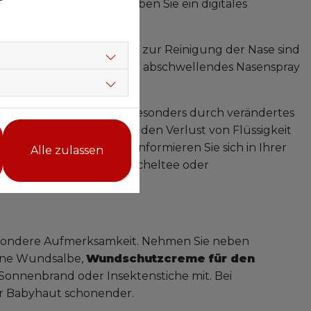
ive sein. Am besten haben Sie ein digitales
 und ein Nasensauger
zur Reinigung der Nase sind
/Ihrer Kinderärztin können abschwellendes Nasenspray
Urlaub häufiger vor, besonders durch verändertes
ch
Elektrolytlösung
, um den Verlust von Flüssigkeit
usgleichen zu können. Informieren Sie sich in Ihrer
Alle zulassen
robiotika für Babys, Fencheltee oder
r).
esondere Aufmerksamkeit. Nehmen Sie neben
eine Wundsalbe,
Wundschutzcreme für den
onnenbrand oder Insektenstiche mit. Bei
für Babyhaut schonender.