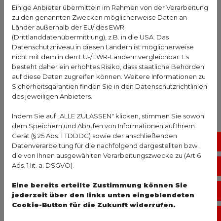
als Notfälle, es muss immer genügend Personal
Einige Anbieter übermitteln im Rahmen von der Verarbeitung
vorhanden sein, um auf diese Kinder eingestellt zu
zu den genannten Zwecken möglicherweise Daten an
sein. Dies wird laut einiger Experten aber nicht
Länder außerhalb der EU/ des EWR
(Drittlanddatenübermittlung), z.B. in die USA. Das
adäquat bezahlt. Das Abrechnungssystem mit
Datenschutzniveau in diesen Ländern ist möglicherweise
Fallpauschalen würde vor allem Kinderkliniken
nicht mit dem in den EU-/EWR-Ländern vergleichbar. Es
benachteiligen. Denn sie haben höhere Kosten.
besteht daher ein erhöhtes Risiko, dass staatliche Behörden
auf diese Daten zugreifen können. Weitere Informationen zu
Sicherheitsgarantien finden Sie in den Datenschutzrichtlinien
des jeweiligen Anbieters.
Sie haben Fragen zur Überbelastung der 
Kindermedizin oder zur Kindergesundheit im 
Indem Sie auf „ALLE ZULASSEN" klicken, stimmen Sie sowohl
Allgemeinen? Gesundheits-Experten und -
dem Speichern und Abrufen von Informationen auf Ihrem
Gerät (§ 25 Abs. 1 TDDDG) sowie der anschließenden
Expertinnen aus Ihrer Region beraten Sie 
No
Datenverarbeitung für die nachfolgend dargestellten bzw.
gerne. 
Hier gelangen Sie zur Expertensuche.
die von Ihnen ausgewählten Verarbeitungszwecke zu (Art 6
Abs. 1 lit. a. DSGVO).
Vo
Personal muss immer verfügbar sein
Eine bereits erteilte Zustimmung können Sie
Öf
jederzeit über den links unten eingeblendeten
Cookie-Button für die Zukunft widerrufen.
Außerdem sind die Kinderkliniken vor allem im
Ko
Winter oft voll, denn dann kommen Kinder mit dem