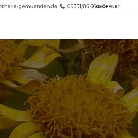
potheke-gemuenden.de
09351/86 66
GEÖFFNET