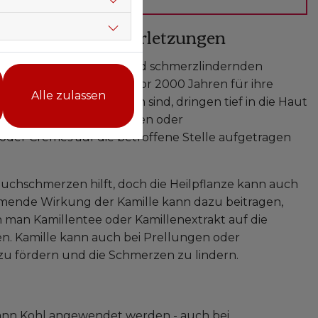
lanzen bei Sportverletzungen
 entzündungshemmenden und schmerzlindernden
 Die Pflanze war schon vor 2000 Jahren für ihre
Alle zulassen
einwellwurzel enthalten sind, dringen tief in die Haut
rellungen, Verstauchungen oder
oder Cremes auf die betroffene Stelle aufgetragen
Bauchschmerzen hilft, doch die Heilpflanze kann auch
mende Wirkung der Kamille kann dazu beitragen,
man Kamillentee oder Kamillenextrakt auf die
en. Kamille kann auch bei Prellungen oder
u fördern und die Schmerzen zu lindern.
kann Kohl angewendet werden - auch bei