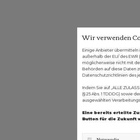
Wir verwenden Co
Einige Anbieter übermittel
außerhalb der EU/ des EWR (D
möglicherweise nicht mit de
Behörden auf diese Daten zu
Datenschutzrichtlinien des j
Indem Sie auf „ALLE ZULASS
(§ 25 Abs. 1 TDDDG) sowie d
ausgewählten Verarbeitungszw
Eine bereits erteilte 
Button für die Zukunft 
Notwendig