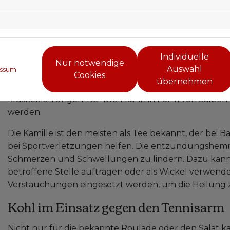
Beinwell und Kamille - altbekannte Pf
Beinwell ist eine Heilpflanze, die aufgrund ihrer
Individuelle
Eigenschaften bei Sportverletzungen eingesetzt wird.
Nur notwendige
Auswahl
ssum
heilende Wirkung bekannt. Die Wirkstoffe, die in der B
Cookies
übernehmen
ein und fördern die Heilung von Verletzungen wie P
Muskelzerrungen. Beinwell kann in Form von Salben 
werden.
Die Kamille ist den meisten als Tee bekannt, der bei 
bei Sportverletzungen helfen. Die entzündungshem
Schmerzen und Schwellungen zu lindern. Dazu kann 
betroffene Stelle auftragen oder als Wickel verwend
Verstauchungen eingesetzt werden, um die Heilung z
Kohl im Einsatz gegen den Tennisarm
Nicht nur für die bekannte Roulade oder den Salat 