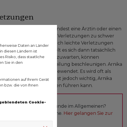
rletzungen
oft nichts übrig, als zumindest eine Ärztin oder einen
Krankenhaus geht, weil die Verletzungen zu schwer
h einen Skiunfall. Aber auch leichte Verletzungen
cherweise Daten an Länder
gutachtet werden. Handelt es sich dann tatsächlich
n diesen Ländern ist
 Risiko, dass staatliche
cht werden kann, außer abzuwarten, können
n Sie in den
mend wirken und die Heilung beschleunigen. Arnika
 und Verstauchungen angewendet. Es wird oft als
nd sanft einmassiert. Es ist jedoch wichtig, Arnika
ormationen auf Ihrem Gerät
en bzw. die von Ihnen
gen, da dies zu Reizungen führen kann.
ngeblendeten Cookie-
etzungen oder Naturheilkunde im Allgemeinen?
r Region beraten Sie gerne.
Hier gelangen Sie zur