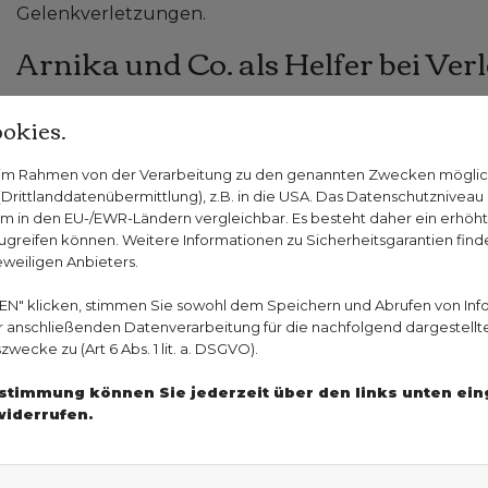
Gelenkverletzungen.
Arnika und Co. als Helfer bei Ve
Wenn die Sportverletzung akut und schwer ist, bleibt 
okies.
Arzt aufzusuchen. Wenn es nicht sowieso gleich ins 
sind, beispielsweise bei einem gebrochenen Bein durc
n im Rahmen von der Verarbeitung zu den genannten Zwecken mögli
sollten zunächst von einer Ärztin oder einem Arzt be
rittlanddatenübermittlung), z.B. in die USA. Das Datenschutzniveau i
m in den EU-/EWR-Ländern vergleichbar. Es besteht daher ein erhöhtes
um eine Verletzung, bei der nicht groß etwas gema
greifen können. Weitere Informationen zu Sicherheitsgarantien finde
Heilpflanzen schmerzlindernd oder entzündungshem
eweiligen Anbieters.
beispielsweise wird oft bei Prellungen, Blutergüssen
Salbe oder Gel auf die betroffene Stelle aufgetragen u
EN" klicken, stimmen Sie sowohl dem Speichern und Abrufen von Inf
er anschließenden Datenverarbeitung für die nachfolgend dargestellt
nicht auf offene Wunden oder Schleimhäute aufzutra
ecke zu (Art 6 Abs. 1 lit. a. DSGVO).
Zustimmung können Sie jederzeit über den links unten ei
Sie haben Fragen zu Heilpflanzen bei Sportverl
widerrufen.
Gesundheits-Experten und -Expertinnen aus Ihre
Expertensuche.