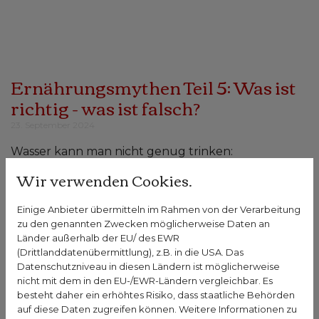
Ernährungsmythen Teil 5: Was ist
richtig - was ist falsch?
23. September 2024
Wasser kann man nicht genug trinken:
Wir verwenden Cookies.
Hört sich plausibel an. Und es heißt ja auch immer,
dass wir zu wenig Flüssigkeit aufnehmen. Aber
Einige Anbieter übermitteln im Rahmen von der Verarbeitung
kann es auch zu viel, ja sogar schädlich sein?
zu den genannten Zwecken möglicherweise Daten an
Länder außerhalb der EU/ des EWR
Der tägliche #Flüssigkeitsbedarf errechnet sich
(Drittlanddatenübermittlung), z.B. in die USA. Das
nach folgender Faustformel: 30ml x
Datenschutzniveau in diesen Ländern ist möglicherweise
#Körpergewicht. Eine Person mit einem Gewicht
nicht mit dem in den EU-/EWR-Ländern vergleichbar. Es
besteht daher ein erhöhtes Risiko, dass staatliche Behörden
von 70 kg braucht demnach etwa 2100 ml (2,1 Liter)
auf diese Daten zugreifen können. Weitere Informationen zu
Flüssigkeit pro Tag. Trinkt man zu viel, so scheidet