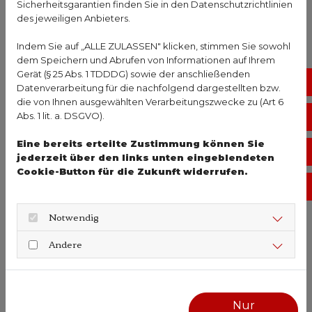
Sicherheitsgarantien finden Sie in den Datenschutzrichtlinien
der Körper die überschüssige Flüssigkeit einfach
des jeweiligen Anbieters.
über die #Nieren aus. Werden sehr große mengen
Indem Sie auf „ALLE ZULASSEN" klicken, stimmen Sie sowohl
Flüssigkeit aufgenommen, kommt der Körper mit
dem Speichern und Abrufen von Informationen auf Ihrem
der Ausscheidung nicht nach und es kann zu einer
Gerät (§ 25 Abs. 1 TDDDG) sowie der anschließenden
No
sogenannten #Wasservergiftung kommen. Der
Datenverarbeitung für die nachfolgend dargestellten bzw.
Salzhaushalt des Körpers gerät dabei außer
die von Ihnen ausgewählten Verarbeitungszwecke zu (Art 6
Abs. 1 lit. a. DSGVO).
Vo
Kontrolle. Anzeichen dafür sidn Verwirrtheit,
Übelkeit und im schlimmsten Fall
Eine bereits erteilte Zustimmung können Sie
Öf
#Wassereinlagerungen im Gehirn und Koma. Das
jederzeit über den links unten eingeblendeten
paasiert selten und kann vor allem
Cookie-Button für die Zukunft widerrufen.
Ko
#Leistungssportlern im #Ausdauerbereich
vorkommen. 280 solcher gravierender Fälle sind
Notwendig
weltweit dokumentiert. Klar ist: der
Flüssigkeitsbedarf kann je nach körperlicher
Andere
Aktivität und Aussentemperatur sehr stark
schwanken.
#stadtapoteke #spessartapotheke #gemuenden
Nur