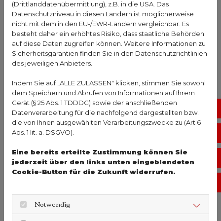
(Drittlanddatenübermittlung), z.B. in die USA. Das
Anamnese und einer Sichtdiagnostik. Dabei wird die
Datenschutzniveau in diesen Ländern ist möglicherweise
Nasenschleimhaut auf Schwellungen,
nicht mit dem in den EU-/EWR-Ländern vergleichbar. Es
besteht daher ein erhöhtes Risiko, dass staatliche Behörden
Entzündungen und strukturelle Veränderungen
auf diese Daten zugreifen können. Weitere Informationen zu
untersucht. Bei Bedarf werden ergänzende
Sicherheitsgarantien finden Sie in den Datenschutzrichtlinien
Verfahren wie Endoskopie oder bildgebende
des jeweiligen Anbieters.
Verfahren eingesetzt. So können eventuell
Indem Sie auf „ALLE ZULASSEN" klicken, stimmen Sie sowohl
vorhandene Tumore, Polypen oder andere
dem Speichern und Abrufen von Informationen auf Ihrem
Auffälligkeiten gefunden werden.
Gerät (§ 25 Abs. 1 TDDDG) sowie der anschließenden
No
Bedeutung von Allergietests
Datenverarbeitung für die nachfolgend dargestellten bzw.
die von Ihnen ausgewählten Verarbeitungszwecke zu (Art 6
Abs. 1 lit. a. DSGVO).
Vo
Da Allergien eine der Hauptursachen sind,
empfiehlt sich bei unklarer Ursache ein
Allergietest
.
Eine bereits erteilte Zustimmung können Sie
Öf
jederzeit über den links unten eingeblendeten
Dabei wird die Reaktion auf verschiedene Allergene
Cookie-Button für die Zukunft widerrufen.
getestet. Die Ergebnisse geben Aufschluss darüber,
Ko
ob eine allergisch bedingte Schwellung der Nase
vorliegt und welche Auslöser vermieden werden
Notwendig
sollten. Gerade bei Kindern und Jugendlichen ist