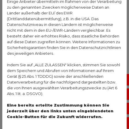
Einige Anbieter übermitteln im Rahmen von der Verarbeitung
Einstichstelle bleiben. So haben die Abwehrzellen
zu den genannten Zwecken möglicherweise Daten an
mehr Zeit, sich mit dem Impfstoff
Länder außerhalb der EU/ des EWR
auseinanderzusetzen.
(Drittlanddatenübermittlung), z.B. in die USA. Das
Datenschutzniveau in diesen Ländern ist möglicherweise
Ohne diese Verstärker wäre die Schutzwirkung zu
nicht mit dem in den EU-/EWR-Ländern vergleichbar. Es
besteht daher ein erhöhtes Risiko, dass staatliche Behörden
gering. Zusätzlich werden geringe Mengen an
auf diese Daten zugreifen können. Weitere Informationen zu
Stabilisatoren eingesetzt, damit der Impfstoff beim
Sicherheitsgarantien finden Sie in den Datenschutzrichtlinien
Transport oder bei der Lagerung seine Struktur
des jeweiligen Anbieters.
behält.
Indem Sie auf „ALLE ZULASSEN" klicken, stimmen Sie sowohl
Typische 6-fach-Impfung
dem Speichern und Abrufen von Informationen auf Ihrem
Nebenwirkungen
Gerät (§ 25 Abs. 1 TDDDG) sowie der anschließenden
No
Datenverarbeitung für die nachfolgend dargestellten bzw.
die von Ihnen ausgewählten Verarbeitungszwecke zu (Art 6
Nach der Gabe des
Impfstoffs
zeigen viele Kinder
Abs. 1 lit. a. DSGVO).
Vo
Reaktionen. Diese Symptome sind in den meisten
Eine bereits erteilte Zustimmung können Sie
Fällen harmlos. Sie zeigen lediglich, dass das
Öf
jederzeit über den links unten eingeblendeten
Immunsystem aktiv mit den Inhaltsstoffen arbeitet.
Cookie-Button für die Zukunft widerrufen.
Ko
Reaktionen an der Einstichstelle